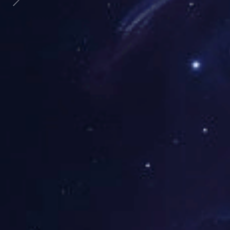
完赛
西班牙 vs 日本
即将开始
英格兰 vs 葡萄牙