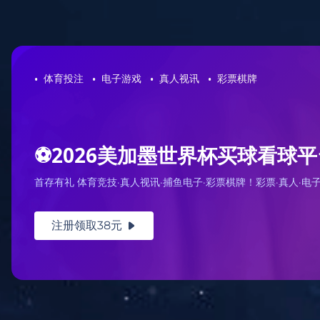
2026世界杯官网
2026年国际
杯
高清直播与实
欢迎来到2026世界杯官网。我们为您提供
服务，包括1080p高清直播、毫秒级实时比
业的裁判规则科普。无论是寻找实时赛况，还