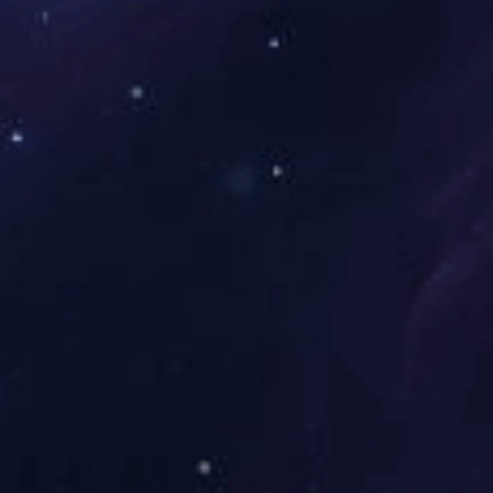
基础版
免费
/月
基础比分查询