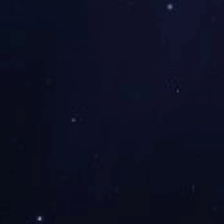
实时新闻资讯
基础赛程表
社区互动权限
立即使用
99.2%
直播连接稳定性