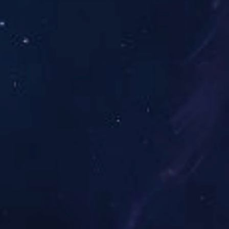
⚡
闪电比分
毫秒级数据推送，支持进球、
多
红黄牌、点球等关键事件实时
质
弹窗提醒。