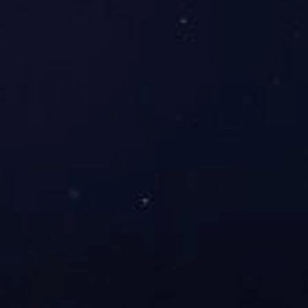
毫秒级比分推送
深度球员数据
无广告观赛体验
立即体验
500+
230万+
合作赛事覆盖
活跃球迷用户